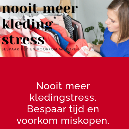
Nooit meer
kledingstress.
Bespaar tijd en
voorkom miskopen.