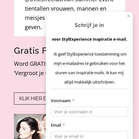
tientallen vrouwen, mannen en
×
meisjes een quick kleurenscan
Schrijf je in
geven.
Want ook als kleding gratis is,
voor StylExperience Inspiratie e-mail.
hoef je niet alles mee naar huis te
Gratis Facebookgroep
Ik geef StylExperience toestemming om
nemen.
Word GRATIS lid van mijn Facebook groep
mijn e-mailadres te gebruiken voor het
Voor mij begint échte
‘Vergroot je uitstraling’
sturen van Inspiratie mails. Ik kan mij
duurzaamheid bij bewust kiezen.
altijd makkelijk uitschrijven.
Weten welke kleuren jou laten
stralen, zodat je alleen kleding
KLIK HIER EN WORD LID
Voornaam
kiest die je met plezier draagt.
...
See More
Email
Video