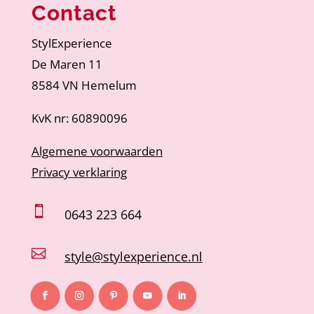
Contact
StylExperience
De Maren 11
8584 VN Hemelum
KvK nr: 60890096
Algemene voorwaarden
Privacy verklaring

0643 223 664

style@stylexperience.nl